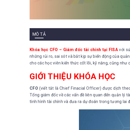
MÔ TẢ
Khóa học CFO – Giám đốc tài chính tại FISA
với sứ
những rủi ro, sai sót và bắt kịp sự biến động của quản
cho các học viên kiến thức cốt lõi, kỹ năng, cũng như 
GIỚI THIỆU KHÓA HỌC
CFO
(viết tắt là Chief Finacial Officer) được dịch t
Tổng giám đốc về các vấn đề liên quan đến quản lý tài
tình hình tài chính và đưa ra dự đoán trong tương lai