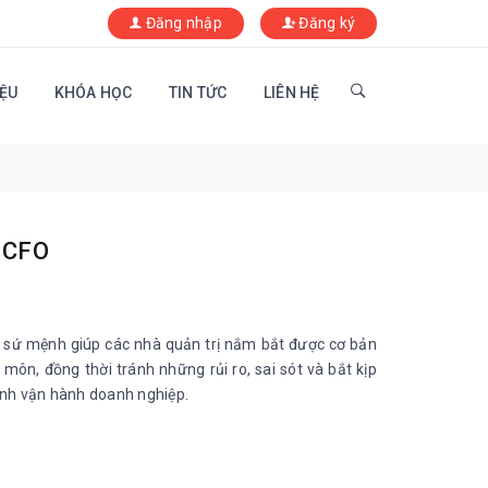
Đăng nhập
Đăng ký
IỆU
KHÓA HỌC
TIN TỨC
LIÊN HỆ
- CFO
i sứ mệnh giúp các nhà quản trị nắm bắt được cơ bản
 môn, đồng thời tránh những rủi ro, sai sót và bắt kịp
rình vận hành doanh nghiệp.